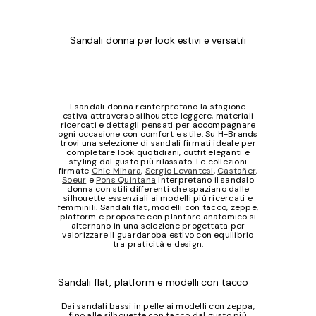
Sandali donna per look estivi e versatili
I sandali donna reinterpretano la stagione
estiva attraverso silhouette leggere, materiali
ricercati e dettagli pensati per accompagnare
ogni occasione con comfort e stile. Su H-Brands
trovi una selezione di sandali firmati ideale per
completare look quotidiani, outfit eleganti e
styling dal gusto più rilassato. Le collezioni
firmate
Chie Mihara
,
Sergio Levantesi
,
Castañer
,
Soeur
e
Pons Quintana
interpretano il sandalo
donna con stili differenti che spaziano dalle
silhouette essenziali ai modelli più ricercati e
femminili. Sandali flat, modelli con tacco, zeppe,
platform e proposte con plantare anatomico si
alternano in una selezione progettata per
valorizzare il guardaroba estivo con equilibrio
tra praticità e design.
Sandali flat, platform e modelli con tacco
Dai sandali bassi in pelle ai modelli con zeppa,
fino alle silhouette con tacco dal gusto più