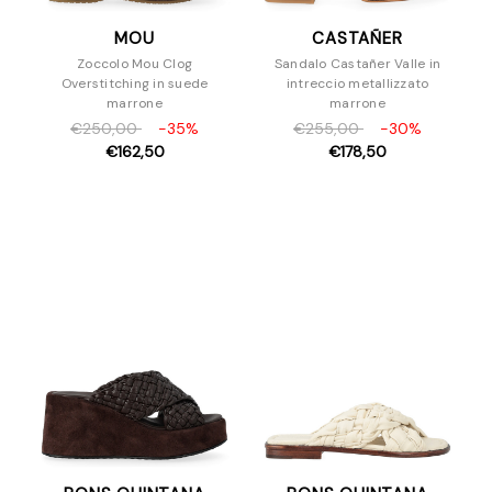
MOU
CASTAÑER
Zoccolo Mou Clog
Sandalo Castañer Valle in
Overstitching in suede
intreccio metallizzato
marrone
marrone
€250,00
-35%
€255,00
-30%
€162,50
€178,50