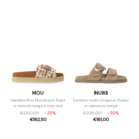
MOU
INUIKII
Sandalo Mou Monoband Rope
Sandalo Inuikii Dreamer Bukler
in tessuto beige e marrone
in camoscio beige
€250,00
-35%
€230,00
-30%
€162,50
€161,00