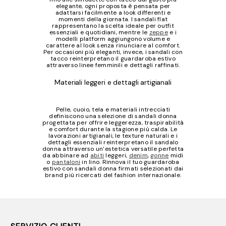
elegante, ogni proposta è pensata per
adattarsi facilmente a look differenti e
momenti della giornata. I sandali flat
rappresentano la scelta ideale per outfit
essenziali e quotidiani, mentre le
zeppe
e i
modelli platform aggiungono volume e
carattere al look senza rinunciare al comfort.
Per occasioni più eleganti, invece, i sandali con
tacco reinterpretano il guardaroba estivo
attraverso linee femminili e dettagli raffinati.
Materiali leggeri e dettagli artigianali
Pelle, cuoio, tela e materiali intrecciati
definiscono una selezione di sandali donna
progettata per offrire leggerezza, traspirabilità
e comfort durante la stagione più calda. Le
lavorazioni artigianali, le texture naturali e i
dettagli essenziali reinterpretano il sandalo
donna attraverso un’estetica versatile perfetta
da abbinare ad
abiti
leggeri,
denim
,
gonne
midi
o
pantaloni
in lino. Rinnova il tuo guardaroba
estivo con sandali donna firmati selezionati dai
brand più ricercati del fashion internazionale.