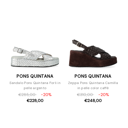
Espadrillas
Mocassini
Sandali
Scarpe Con Tacco
Slipper e Sabot
Sneakers
Stivaletti
Stivali
Stringate
Zeppe
PONS QUINTANA
PONS QUINTANA
Borse
Sandalo Pons Quintana Forli in
Zeppa Pons Quintana Camilla
Accessori
pelle argento
in pelle color caffè
€285,00
-20%
€310,00
-20%
€228,00
€248,00