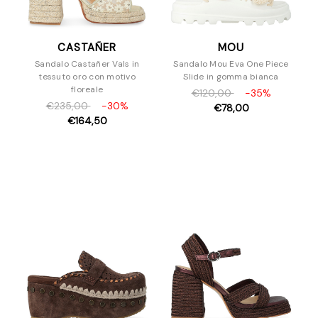
CASTAÑER
MOU
Sandalo Castañer Vals in
Sandalo Mou Eva One Piece
tessuto oro con motivo
Slide in gomma bianca
floreale
€120,00
-35%
€235,00
-30%
€78,00
€164,50