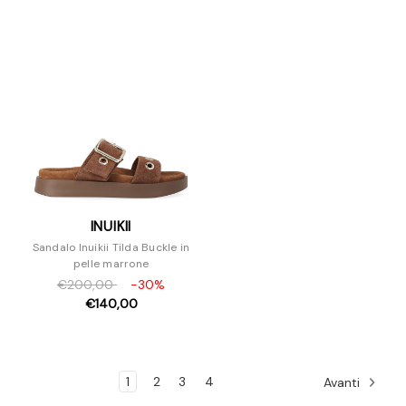
INUIKII
Sandalo Inuikii Tilda Buckle in
pelle marrone
€200,00
-30%
€140,00
1
2
3
4
Avanti