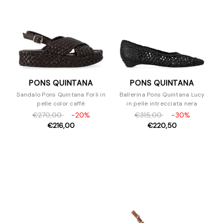
PONS QUINTANA
PONS QUINTANA
Sandalo Pons Quintana Forli in
Ballerina Pons Quintana Lucy
pelle color caffè
in pelle intrecciata nera
€270,00
-20%
€315,00
-30%
€216,00
€220,50