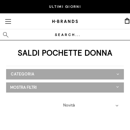
EXTRA 20% SUI PRODOTTI IN SALDO - CODICE:
ULTIMI GIORNI
P20
Cerca
SALDI POCHETTE DONNA
CATEGORIA
SALDI
MOSTRA FILTRI
Donna
Abbigliamento
Scarpe
Borse
Borse a mano
Borse a spalla