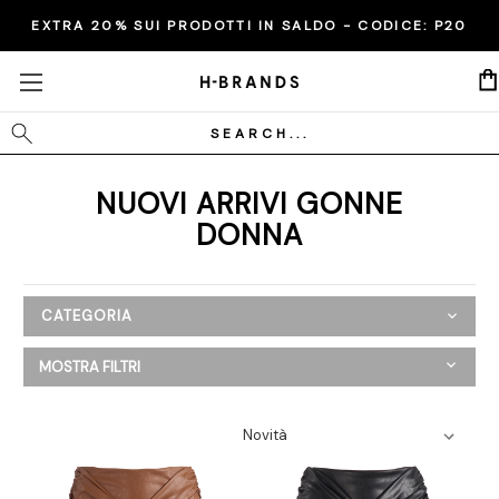
EXTRA 20% SUI PRODOTTI IN SALDO - CODICE:
P20
Cerca
NUOVI ARRIVI GONNE
DONNA
CATEGORIA
Nuovi Arrivi
MOSTRA FILTRI
Donna
Abbigliamento
Abiti e tute
Blazer
Camicie