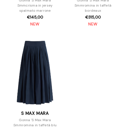
Gonna 'S Max Mara
Gonna 'S Max Mara
Smmcrisma in jersey
Smmromina in taffetà
spalmato marrone
bordeaux
€145,00
€315,00
NEW
NEW
S MAX MARA
Gonna 'S Max Mara
Smmromina in taffetà blu