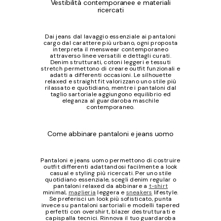
Vestibilità contemporanee e materiali
ricercati
Dai jeans dal lavaggio essenziale ai pantaloni
cargo dal carattere più urbano, ogni proposta
interpreta il menswear contemporaneo
attraverso linee versatili e dettagli curati.
Denim strutturati, cotoni leggeri e tessuti
stretch permettono di creare outfit funzionali e
adatti a differenti occasioni. Le silhouette
relaxed e straight fit valorizzano uno stile più
rilassato e quotidiano, mentre i pantaloni dal
taglio sartoriale aggiungono equilibrio ed
eleganza al guardaroba maschile
contemporaneo.
Come abbinare pantaloni e jeans uomo
Pantaloni e jeans uomo permettono di costruire
outfit differenti adattandosi facilmente a look
casual e styling più ricercati. Per uno stile
quotidiano essenziale, scegli denim regular o
pantaloni relaxed da abbinare a
t-shirt
minimal,
maglieria
leggera e
sneakers
lifestyle.
Se preferisci un look più sofisticato, punta
invece su pantaloni sartoriali e modelli tapered
perfetti con overshirt, blazer destrutturati e
capispalla tecnici. Rinnova il tuo guardaroba