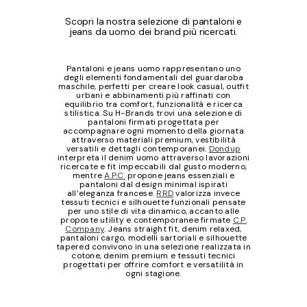
Scopri la nostra selezione di pantaloni e
jeans da uomo dei brand più ricercati.
Pantaloni e jeans uomo rappresentano uno
degli elementi fondamentali del guardaroba
maschile, perfetti per creare look casual, outfit
urbani e abbinamenti più raffinati con
equilibrio tra comfort, funzionalità e ricerca
stilistica. Su H-Brands trovi una selezione di
pantaloni firmati progettata per
accompagnare ogni momento della giornata
attraverso materiali premium, vestibilità
versatili e dettagli contemporanei.
Dondup
interpreta il denim uomo attraverso lavorazioni
ricercate e fit impeccabili dal gusto moderno,
mentre
A.P.C.
propone jeans essenziali e
pantaloni dal design minimal ispirati
all’eleganza francese.
RRD
valorizza invece
tessuti tecnici e silhouette funzionali pensate
per uno stile di vita dinamico, accanto alle
proposte utility e contemporanee firmate
C.P.
Company
. Jeans straight fit, denim relaxed,
pantaloni cargo, modelli sartoriali e silhouette
tapered convivono in una selezione realizzata in
cotone, denim premium e tessuti tecnici
progettati per offrire comfort e versatilità in
ogni stagione.