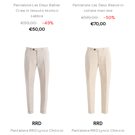
Pantalone Les Deux Ballier
Pantalone Les Deux Reece in
Crew in tessuto tecnico
cotone marrone
sabbia
€139,00
-50%
€99,00
-49%
€70,00
€50,00
RRD
RRD
Pantalone RRD Lynco Chino in
Pantalone RRD Lynco Chino in