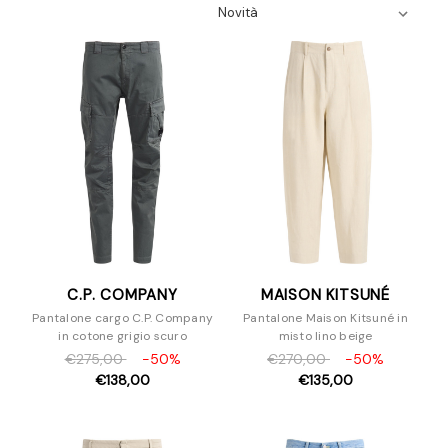
Camicie
Felpe
Giacche e Blazer
Maglieria
Pantaloni e Jeans
Piumini
Polo
T-Shirt
Scarpe
Borse
Accessori
C.P. COMPANY
MAISON KITSUNÉ
Pantalone cargo C.P. Company
Pantalone Maison Kitsuné in
in cotone grigio scuro
misto lino beige
€275,00
-50%
€270,00
-50%
€138,00
€135,00