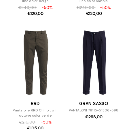
lino color beige
lino color sabbia
€240,00
-50%
€240,00
-50%
€120,00
€120,00
RRD
GRAN SASSO
Pantalone RRD Chino Jo in
PANTALONI 76115-51306-598
cotone color verde
€298,00
€210,00
-50%
€105,00