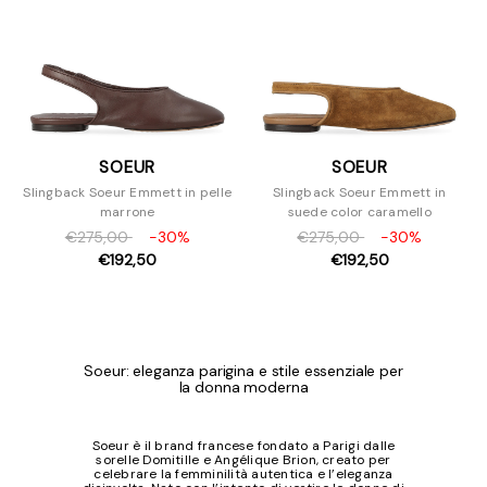
SOEUR
SOEUR
Slingback Soeur Emmett in pelle
Slingback Soeur Emmett in
marrone
suede color caramello
€275,00
-30%
€275,00
-30%
€192,50
€192,50
Soeur: eleganza parigina e stile essenziale per
la donna moderna
Soeur è il brand francese fondato a Parigi dalle
sorelle Domitille e Angélique Brion, creato per
celebrare la femminilità autentica e l’eleganza