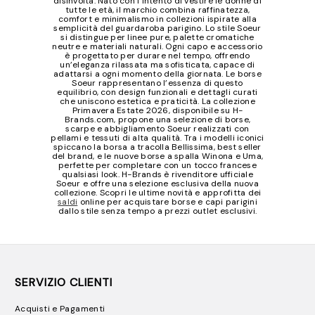
disinvolta. Nato con l’intento di vestire le donne di
tutte le età, il marchio combina raffinatezza,
comfort e minimalismo in collezioni ispirate alla
semplicità del guardaroba parigino. Lo stile Soeur
si distingue per linee pure, palette cromatiche
neutre e materiali naturali. Ogni capo e accessorio
è progettato per durare nel tempo, offrendo
un’eleganza rilassata ma sofisticata, capace di
adattarsi a ogni momento della giornata. Le borse
Soeur rappresentano l’essenza di questo
equilibrio, con design funzionali e dettagli curati
che uniscono estetica e praticità. La collezione
Primavera Estate 2026, disponibile su H-
Brands.com, propone una selezione di borse,
scarpe e abbigliamento Soeur realizzati con
pellami e tessuti di alta qualità. Tra i modelli iconici
spiccano la borsa a tracolla Bellissima, best seller
del brand, e le nuove borse a spalla Winona e Uma,
perfette per completare con un tocco francese
qualsiasi look. H-Brands è rivenditore ufficiale
Soeur e offre una selezione esclusiva della nuova
collezione. Scopri le ultime novità e approfitta dei
saldi
online per acquistare borse e capi parigini
dallo stile senza tempo a prezzi outlet esclusivi.
SERVIZIO CLIENTI
Acquisti e Pagamenti