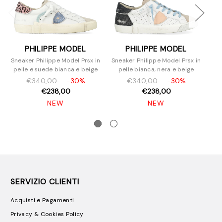
PHILIPPE MODEL
PHILIPPE MODEL
Sneaker Philippe Model Prsx in
Sneaker Philippe Model Prsx in
Sne
pelle e suede bianca e beige
pelle bianca, nera e beige
p
€340,00
-30%
€340,00
-30%
€238,00
€238,00
NEW
NEW
SERVIZIO CLIENTI
Acquisti e Pagamenti
Privacy & Cookies Policy