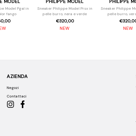
PE MODEL
PHILIPPE MODEL
PHILIPPE 
pe Model Pgal in
Sneaker Philippe Model Prsx in
Sneaker Philippe Mo
olor fango
pelle burro, nera e verde
pelle burro, ver
50,00
€320,00
€320,0
EW
NEW
NEW
AZIENDA
Negozi
Contattaci