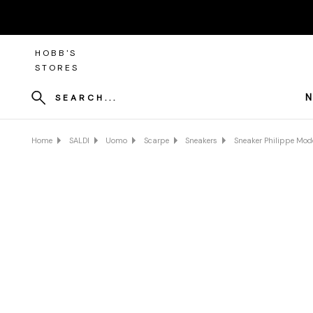
HOBB'S
STORES
N
SEARCH...
Home
SALDI
Uomo
Scarpe
Sneakers
Sneaker Philippe Model