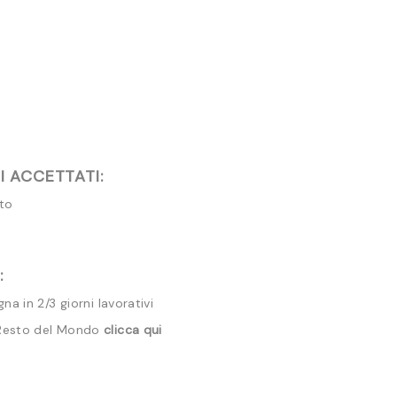
 ACCETTATI:
ito
:
a in 2/3 giorni lavorativi
 Resto del Mondo
clicca qui