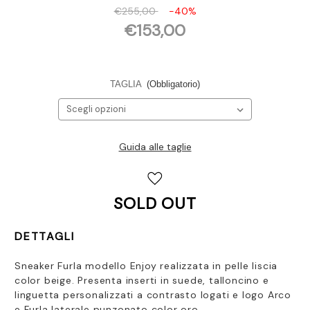
€255,00
-40%
€153,00
TAGLIA
(Obbligatorio)
Guida alle taglie
Disponibilità
attuale:
SOLD OUT
DETTAGLI
Sneaker Furla modello Enjoy realizzata in pelle liscia
color beige. Presenta inserti in suede,
talloncino e
linguetta personalizzati a contrasto logati e logo Arco
e Furla laterale punzonato color oro.