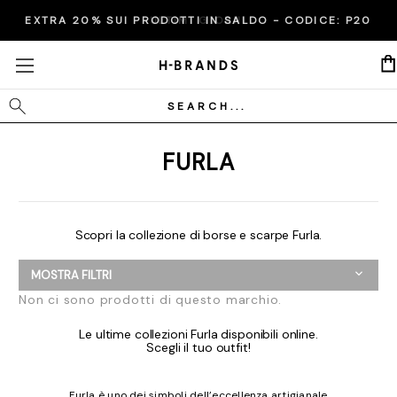
EXTRA 20% SUI PRODOTTI IN SALDO - CODICE:
ULTIMI GIORNI
P20
Cerca
FURLA
Scopri la collezione di borse e scarpe Furla.
MOSTRA FILTRI
Non ci sono prodotti di questo marchio.
Le ultime collezioni Furla disponibili online.
Scegli il tuo outfit!
Furla è uno dei simboli dell’eccellenza artigianale