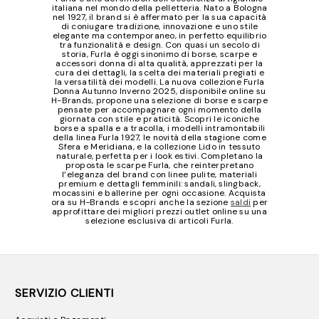
italiana nel mondo della pelletteria. Nato a Bologna
nel 1927, il brand si è affermato per la sua capacità
di coniugare tradizione, innovazione e uno stile
elegante ma contemporaneo, in perfetto equilibrio
tra funzionalità e design. Con quasi un secolo di
storia, Furla è oggi sinonimo di borse, scarpe e
accessori donna di alta qualità, apprezzati per la
cura dei dettagli, la scelta dei materiali pregiati e
la versatilità dei modelli. La nuova collezione Furla
Donna Autunno Inverno 2025, disponibile online su
H-Brands, propone una selezione di borse e scarpe
pensate per accompagnare ogni momento della
giornata con stile e praticità. Scopri le iconiche
borse a spalla e a tracolla, i modelli intramontabili
della linea Furla 1927, le novità della stagione come
Sfera e Meridiana, e la collezione Lido in tessuto
naturale, perfetta per i look estivi. Completano la
proposta le scarpe Furla, che reinterpretano
l’eleganza del brand con linee pulite, materiali
premium e dettagli femminili: sandali, slingback,
mocassini e ballerine per ogni occasione. Acquista
ora su H-Brands e scopri anche la sezione
saldi
per
approfittare dei migliori prezzi outlet online su una
selezione esclusiva di articoli Furla.
SERVIZIO CLIENTI