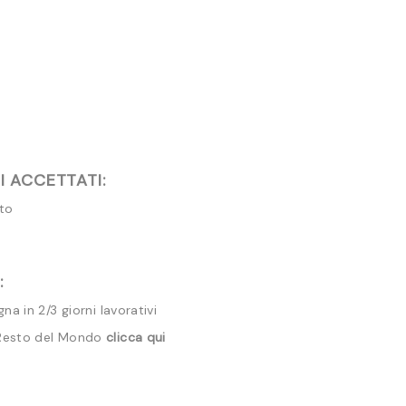
 ACCETTATI:
ito
:
a in 2/3 giorni lavorativi
 Resto del Mondo
clicca qui