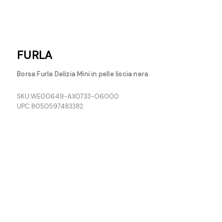
FURLA
Borsa Furla Delizia Mini in pelle liscia nera
SKU:
WE00649-AX0733-O6000
UPC:
8050597483382