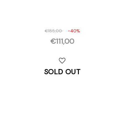
€185,00
-40%
€111,00
Disponibilità
attuale:
SOLD OUT