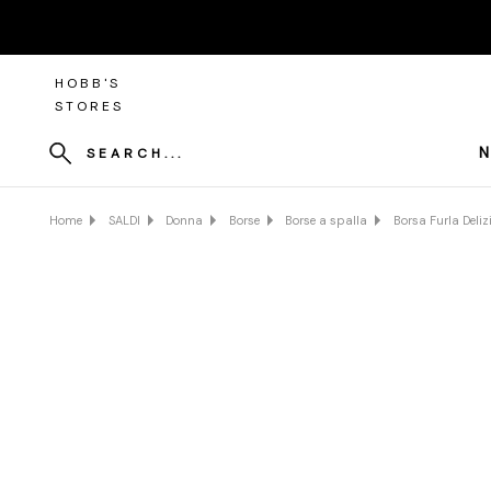
HOBB'S
STORES
N
SEARCH...
Home
SALDI
Donna
Borse
Borse a spalla
Borsa Furla Delizi