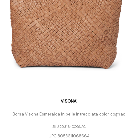
VISONA'
Borsa Visonà Esmeralda in pelle intrecciata color cognac
SKU:
20316-COGNAC
UPC:
8053611068664