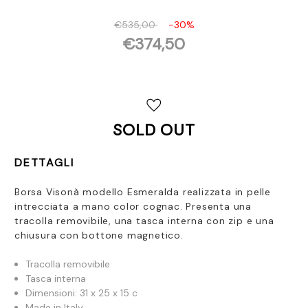
€535,00
-30%
€374,50
Disponibilità
attuale:
SOLD OUT
DETTAGLI
Borsa Visonà modello Esmeralda realizzata in pelle
intrecciata
a mano
color cognac. Presenta una
tracolla removibile, una tasca interna con zip e una
chiusura con bottone magnetico.
Tracolla removibile
Tasca interna
Dimensioni: 31 x 25 x 15 c
Made in Italy