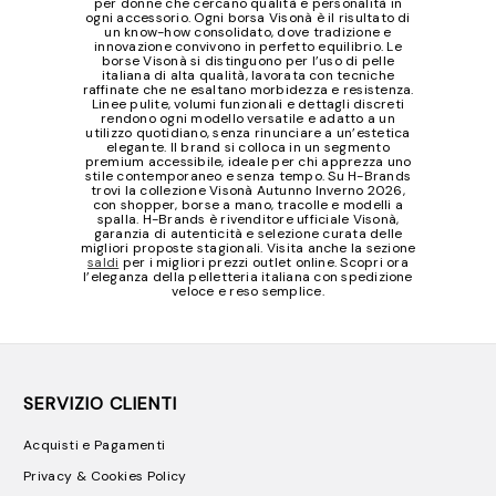
per donne che cercano qualità e personalità in
ogni accessorio. Ogni borsa Visonà è il risultato di
un know-how consolidato, dove tradizione e
innovazione convivono in perfetto equilibrio. Le
borse Visonà si distinguono per l’uso di pelle
italiana di alta qualità, lavorata con tecniche
raffinate che ne esaltano morbidezza e resistenza.
Linee pulite, volumi funzionali e dettagli discreti
rendono ogni modello versatile e adatto a un
utilizzo quotidiano, senza rinunciare a un’estetica
elegante. Il brand si colloca in un segmento
premium accessibile, ideale per chi apprezza uno
stile contemporaneo e senza tempo. Su H-Brands
trovi la collezione Visonà Autunno Inverno 2026,
con shopper, borse a mano, tracolle e modelli a
spalla. H-Brands è rivenditore ufficiale Visonà,
garanzia di autenticità e selezione curata delle
migliori proposte stagionali. Visita anche la sezione
saldi
per i migliori prezzi outlet online. Scopri ora
l’eleganza della pelletteria italiana con spedizione
veloce e reso semplice.
SERVIZIO CLIENTI
Acquisti e Pagamenti
Privacy & Cookies Policy