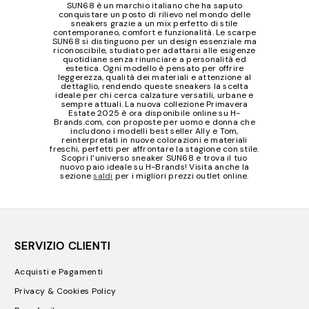
SUN68 è un marchio italiano che ha saputo
conquistare un posto di rilievo nel mondo delle
sneakers grazie a un mix perfetto di stile
contemporaneo, comfort e funzionalità. Le scarpe
SUN68 si distinguono per un design essenziale ma
riconoscibile, studiato per adattarsi alle esigenze
quotidiane senza rinunciare a personalità ed
estetica. Ogni modello è pensato per offrire
leggerezza, qualità dei materiali e attenzione al
dettaglio, rendendo queste sneakers la scelta
ideale per chi cerca calzature versatili, urbane e
sempre attuali. La nuova collezione Primavera
Estate 2025 è ora disponibile online su H-
Brands.com, con proposte per uomo e donna che
includono i modelli best seller Ally e Tom,
reinterpretati in nuove colorazioni e materiali
freschi, perfetti per affrontare la stagione con stile.
Scopri l’universo sneaker SUN68 e trova il tuo
nuovo paio ideale su H-Brands! Visita anche la
sezione
saldi
per i migliori prezzi outlet online.
SERVIZIO CLIENTI
Acquisti e Pagamenti
Privacy & Cookies Policy