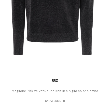
RRD
Maglione RRD Velvet Round Knit in ciniglia color piombo
SKU:
W25132-11