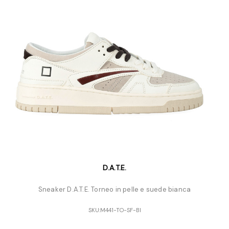
D.A.T.E.
Sneaker D.A.T.E. Torneo in pelle e suede bianca
SKU:
M441-TO-SF-BI