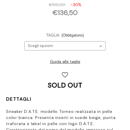
€195,00
-30%
€136,50
TAGLIA
(Obbligatorio)
Guida alle taglie
Disponibilità
attuale:
SOLD OUT
DETTAGLI
Sneaker D.A.T.E. modello Torneo realizzata in pelle
color bianca.
Presenta inserti in suede beige, punta
traforata
e label in pelle con logo D.A.T.E.
Caratterizzata dal nome del modello impresso sul