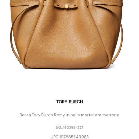
TORY BURCH
Borsa Tory Burch Romy in pelle martellata marrone
SKU:
163388-227
UPC:
197865349983