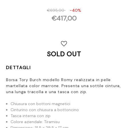
€695,00
-40%
€417,00
Disponibilità
attuale:
SOLD OUT
DETTAGLI
Borsa Tory Burch modello Romy realizzata in pelle
martellata color marrone. Presenta u
na sottile cintura,
una lunga tracolla e una tasca con zip.
Chiusura con bottoni magnetici
Cinturino con chiusura a bottoncino
Tasca interna con zip
Colore aziendale: Tiramisu
Dimensione: 31,5 x 29,5 x 17 cm