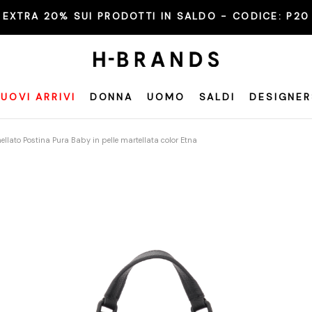
EXTRA 20% SUI PRODOTTI IN SALDO - CODICE:
P20
UOVI ARRIVI
DONNA
UOMO
SALDI
DESIGNER
llato Postina Pura Baby in pelle martellata color Etna