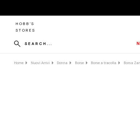
HOBB'S
STORES
N
SEARCH...
Home
Nuovi Arrivi
Donna
Borse
Borse a tracolla
Borsa Zane