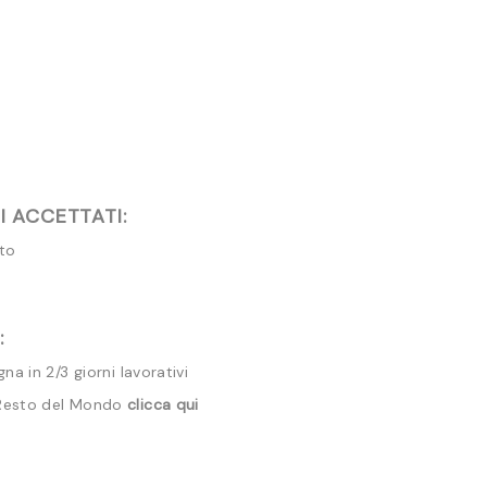
 ACCETTATI:
ito
:
a in 2/3 giorni lavorativi
 Resto del Mondo
clicca qui