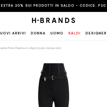
EXTRA 20% SUI PRODOTTI IN SALDO - CODICE:
P20
UOVI ARRIVI
DONNA
UOMO
SALDI
DESIGNER
alone Pinko Piadina in crêpe di poly viscosa nero