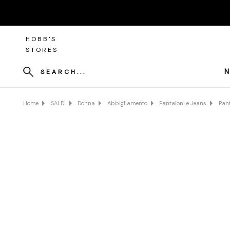
HOBB'S
STORES
N
SEARCH...
Home
SALDI
Donna
Abbigliamento
Pantaloni e Jeans
Pant