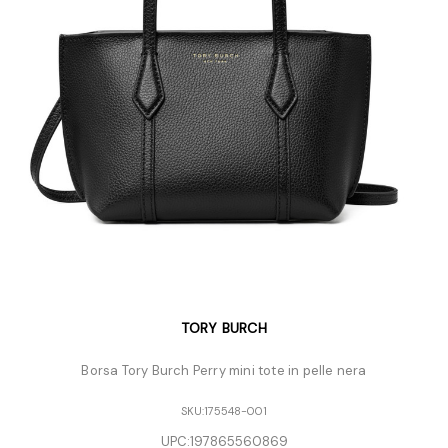
TORY BURCH
Borsa Tory Burch Perry mini tote in pelle nera
SKU:
175548-001
UPC:
197865560869