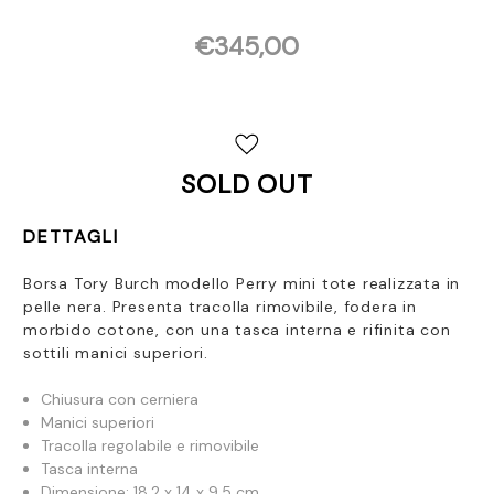
€345,00
Disponibilità
attuale:
SOLD OUT
DETTAGLI
Borsa Tory Burch modello Perry mini tote realizzata in
pelle nera. Presenta
tracolla rimovibile, fodera in
morbido cotone, con una tasca interna e rifinita con
sottili manici superiori.
Chiusura con cerniera
Manici superiori
Tracolla regolabile e rimovibile
Tasca interna
Dimensione: 18,2 x 14 x 9,5 cm