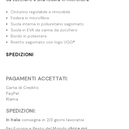
Cinturino regolabile e rimovibile
Fodera in microfibra
Suola interna in poliuretano sagomato
Suola in EVA da canna da zucchero
Bordo in poliestere
Rivetto sagomato con logo UGG®
SPEDIZIONI
PAGAMENTI ACCETTATI:
Carta di Credito
PayPal
Klarna
SPEDIZIONI:
In Italia
consegna in 2/3 giorni lavorativi
Per Europa e Resto del Mondo
clicca qui