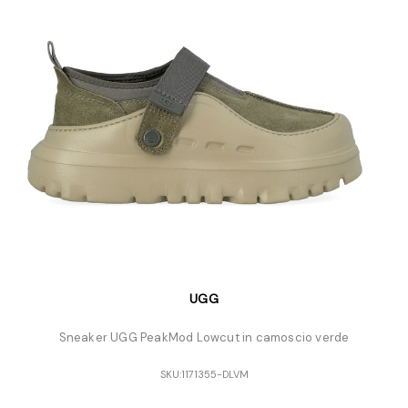
UGG
Sneaker UGG PeakMod Lowcut in camoscio verde
SKU:
1171355-DLVM