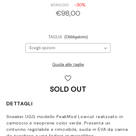
€140,00
-30%
€98,00
TAGLIA
(Obbligatorio)
Guida alle taglie
Disponibilità
attuale:
SOLD OUT
DETTAGLI
Sneaker UGG modello PeakMod Lowcut realizzato in
camoscio e neoprene color verde. Presenta un
cinturino regolabile e rimovibile, suola in EVA da canna
da zucchero e una fodera in microfibra.