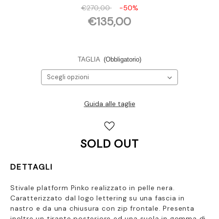
€270,00
-50%
€135,00
TAGLIA
(Obbligatorio)
Guida alle taglie
Disponibilità
attuale:
SOLD OUT
DETTAGLI
Stivale platform Pinko realizzato in pelle nera.
Caratterizzato dal logo lettering su una fascia in
nastro e da una chiusura con zip frontale. Presenta
inoltre un tirante posteriore ed una suola in gomma di