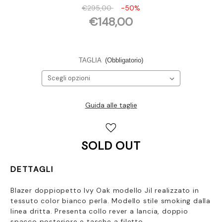
€295,00
-50%
€148,00
TAGLIA
(Obbligatorio)
Guida alle taglie
Disponibilità
attuale:
SOLD OUT
DETTAGLI
Blazer doppiopetto Ivy Oak modello Jil realizzato in
tessuto color bianco perla. Modello stile smoking dalla
linea dritta. Presenta collo rever a lancia, doppio
spacco posteriore e tasche a filetto.