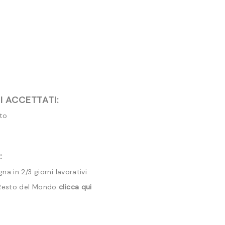
 ACCETTATI:
ito
:
a in 2/3 giorni lavorativi
 Resto del Mondo
clicca qui