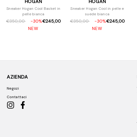
HOGAN
HOGAN
Sneaker Hogan Cool Basket in
Sneaker Hogan Cool in pelle e
pelle bianca
suede bianca
€350,00
-30%
€245,00
€350,00
-30%
€245,00
NEW
NEW
AZIENDA
Negozi
Contattaci