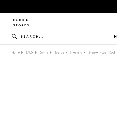
HOBB'S
STORES
N
SEARCH...
Home
SALDI
Donna
Scarpe
Sneakers
Sneaker Hogan Cool i