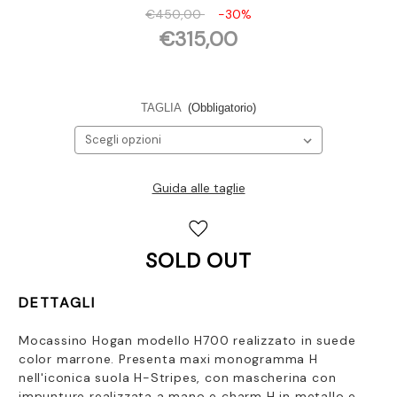
€450,00
-30%
€315,00
TAGLIA
(Obbligatorio)
Guida alle taglie
Disponibilità
attuale:
SOLD OUT
DETTAGLI
Mocassino Hogan modello H700 realizzato in suede
color marrone. Presenta
maxi monogramma H
nell'iconica suola H-Stripes, con mascherina con
impunture realizzata a mano e charm H in metallo e