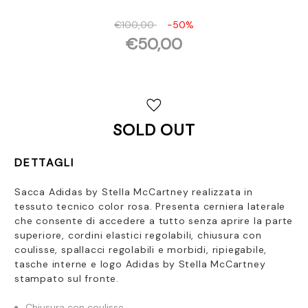
€100,00
-50%
€50,00
Disponibilità
attuale:
SOLD OUT
DETTAGLI
Sacca Adidas by Stella McCartney realizzata in
tessuto tecnico color rosa. Presenta c
erniera laterale
che consente di accedere a tutto senza aprire la parte
superiore, cordini elastici regolabili, chiusura con
coulisse, spallacci regolabili e morbidi, ripiegabile,
tasche interne e logo Adidas by Stella McCartney
stampato sul fronte.
Chiusura con coulisse