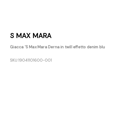
S MAX MARA
Giacca 'S Max Mara Derna in twill effetto denim blu
SKU:
19041101600-001