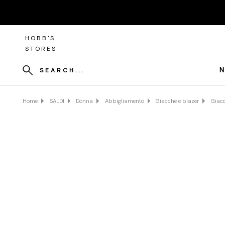
HOBB'S
STORES
N
SEARCH...
Home
SALDI
Donna
Abbigliamento
Giacche e blazer
Giacc