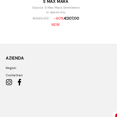
S MAX MARA
Giacca 'S Max Mara Smmleone
in denim blu
€345,00
-40%
€207,00
NEW
AZIENDA
Negozi
Contattaci