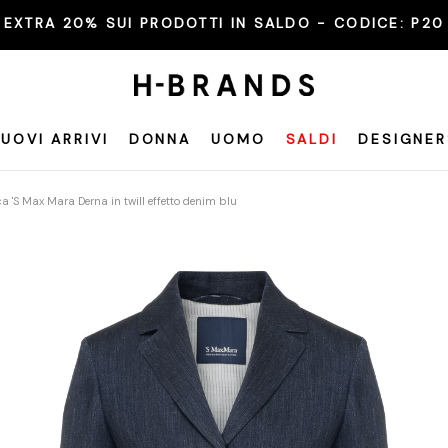
EXTRA 20% SUI PRODOTTI IN SALDO - CODICE:
P20
UOVI ARRIVI
DONNA
UOMO
SALDI
DESIGNER
a 'S Max Mara Derna in twill effetto denim blu