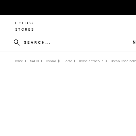
HOBB'S
STORES
N
SEARCH...
Home
SALDI
Donna
Borse
Borse a tracolla
Borsa Coccinelle