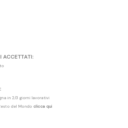
 ACCETTATI:
ito
:
a in 2/3 giorni lavorativi
 Resto del Mondo
clicca qui