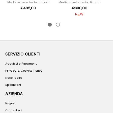
Media in pelle testa di moro
Media in pelle testa di moro
M
€495,00
€630,00
NEW
SERVIZIO CLIENTI
Acquisti e Pagamenti
Privacy & Cookies Policy
Reso facile
Spedizioni
AZIENDA
Negozi
Contattaci