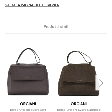
VAI ALLA PAGINA DEL DESIGNER
Prodotti simili
ORCIANI
ORCIANI
Borsa Orciani Sveva Soft
Borsa Orciani Sveva Nabucco
Bo