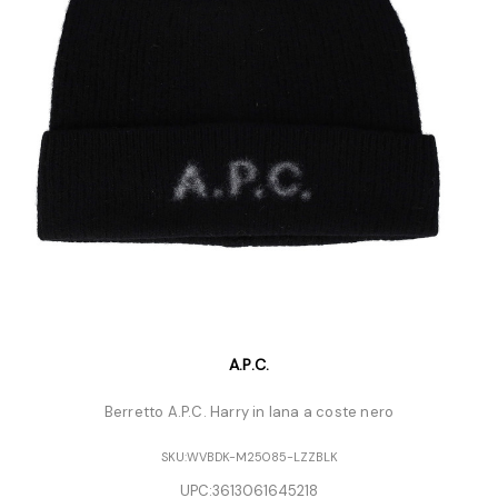
A.P.C.
Berretto A.P.C. Harry in lana a coste nero
SKU:
WVBDK-M25085-LZZBLK
UPC:
3613061645218