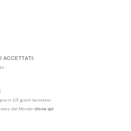
 ACCETTATI:
ito
:
a in 2/3 giorni lavorativi
 Resto del Mondo
clicca qui