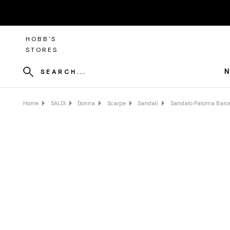
HOBB'S
STORES
N
SEARCH...
Home
SALDI
Donna
Scarpe
Sandali
Sandalo Paloma Barce