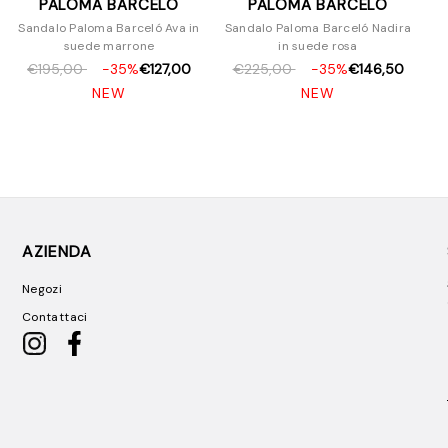
PALOMA BARCELÓ
PALOMA BARCELÓ
Sandalo Paloma Barceló Ava in
Sandalo Paloma Barceló Nadira
suede marrone
in suede rosa
€195,00
-35%
€127,00
€225,00
-35%
€146,50
NEW
NEW
AZIENDA
Negozi
Contattaci