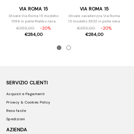
VIA ROMA 15
VIA ROMA 15
Stivale Via Roma 15 modello
Stivale cavallerizza Via Roma
T
1586 in pelle Malibu nera
15 modello 3832 in pelle nera
€355,00
-20%
€355,00
-20%
€284,00
€284,00
SERVIZIO CLIENTI
Acquisti e Pagamenti
Privacy & Cookies Policy
Reso facile
Spedizioni
AZIENDA