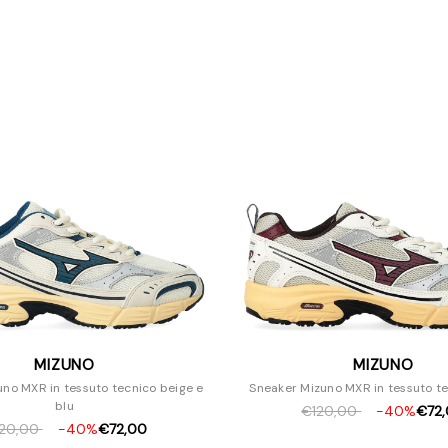
MIZUNO
MIZUNO
no MXR in tessuto tecnico beige e
Sneaker Mizuno MXR in tessuto t
blu
€120,00
-40%
€72
20,00
-40%
€72,00