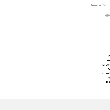
Sneaker Mizun
€1
F
mi
prest
Mi
sneak
M
Pr