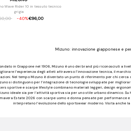
o Wave Rider 10 in tessuto tecnico
grigia
60,00
-40%
€96,00
Mizuno: innovazione giapponese e pe
ondato in Giappone nel 1906, Mizuno è uno dei brand più riconosciuti a livell
gliorare l’esperienza degli atleti attraverso l’innovazione tecnica, il marchi
azioni. Nel tempo Mizuno è diventato un punto di riferimento per chi cerca 
zuno si distinguono per l’integrazione di tecnologie sviluppate per migliorare
ers sportive e scarpe lifestyle combinano materiali leggeri, design ergon
izuno ideale sia per l’attività sportiva sia per uno stile urbano dinamico. Su 
imavera Estate 2026 con scarpe uomo e donna pensate per performance e c
interpretano l’evoluzione dello sportswear moderno. Visita anche l