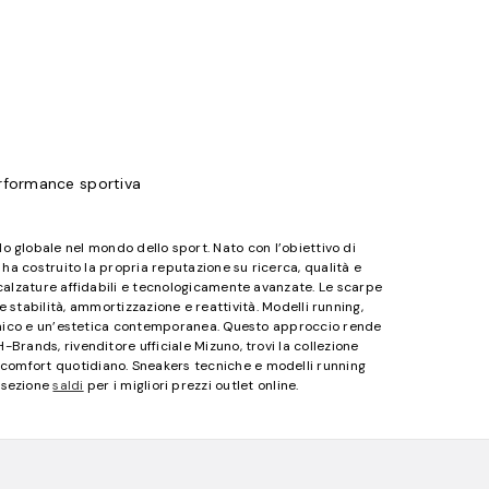
rformance sportiva
o globale nel mondo dello sport. Nato con l’obiettivo di
o ha costruito la propria reputazione su ricerca, qualità e
calzature affidabili e tecnologicamente avanzate. Le scarpe
 stabilità, ammortizzazione e reattività. Modelli running,
omico e un’estetica contemporanea. Questo approccio rende
H-Brands, rivenditore ufficiale Mizuno, trovi la collezione
omfort quotidiano. Sneakers tecniche e modelli running
a sezione
saldi
per i migliori prezzi outlet online.