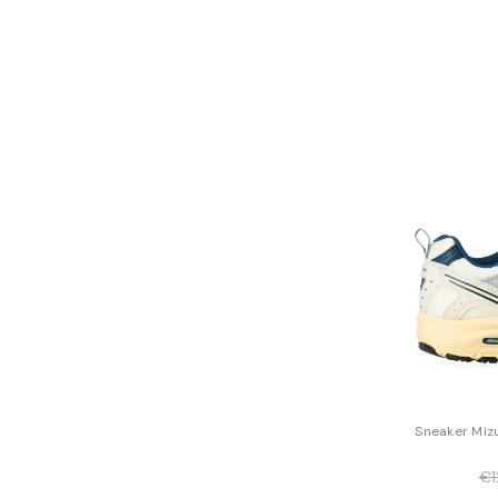
Sneaker Mizu
€1