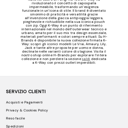
rivoluzionato il concetto di capospalla
impermeabile, trasformando un’esigenza
funzionale in un’icona di stile. Il brand è diventato
sinonimo di praticità e versatilità grazie
all’invenzione della giacca antipioggia leggera,
pieghevole e richiudibile nella sua iconica pouch
con zip. Oggi K-Way è un punto di riferimento
internazionale nel mondo dell’outerwear tecnico e
urbano, amato per il suo mix tra design essenziale,
materiali performanti e colori sempre attuali. Su H-
Brands è disponibile la nuova collezione firmata K-
Way: scopri gli iconici modelli Le Vrai, Amaury, Lily,
Jack e tante altre proposte per uomo e donna,
declinate nelle varianti colore di stagione. Visita il
nostro shop online H-Brands per esplorare l’intera
collezione e non perdere la sezione
saldi
dedicata
a K-Way con prezzi outlet imperdibili.
SERVIZIO CLIENTI
Acquisti e Pagamenti
Privacy & Cookies Policy
Reso facile
Spedizioni