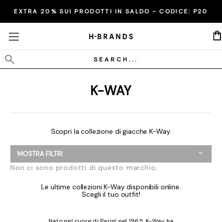
EXTRA 20% SUI PRODOTTI IN SALDO - CODICE:
P20
Cerca
K-WAY
Scopri la collezione di giacche K-Way.
MOSTRA FILTRI
Non ci sono prodotti di questo marchio.
Le ultime collezioni K-Way disponibili online.
Scegli il tuo outfit!
Nato nel cuore di Parigi nel 1965, K-Way ha