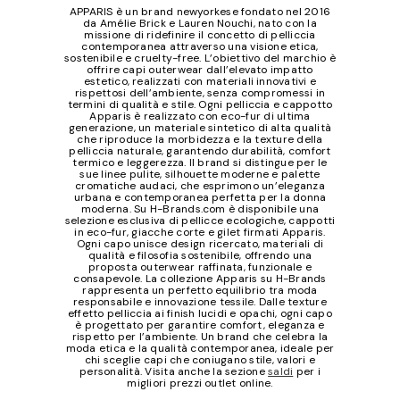
APPARIS è un brand newyorkese fondato nel 2016
da Amélie Brick e Lauren Nouchi, nato con la
missione di ridefinire il concetto di pelliccia
contemporanea attraverso una visione etica,
sostenibile e cruelty-free. L’obiettivo del marchio è
offrire capi outerwear dall’elevato impatto
estetico, realizzati con materiali innovativi e
rispettosi dell’ambiente, senza compromessi in
termini di qualità e stile. Ogni pelliccia e cappotto
Apparis è realizzato con eco-fur di ultima
generazione, un materiale sintetico di alta qualità
che riproduce la morbidezza e la texture della
pelliccia naturale, garantendo durabilità, comfort
termico e leggerezza. Il brand si distingue per le
sue linee pulite, silhouette moderne e palette
cromatiche audaci, che esprimono un’eleganza
urbana e contemporanea perfetta per la donna
moderna. Su H-Brands.com è disponibile una
selezione esclusiva di pellicce ecologiche, cappotti
in eco-fur, giacche corte e gilet firmati Apparis.
Ogni capo unisce design ricercato, materiali di
qualità e filosofia sostenibile, offrendo una
proposta outerwear raffinata, funzionale e
consapevole. La collezione Apparis su H-Brands
rappresenta un perfetto equilibrio tra moda
responsabile e innovazione tessile. Dalle texture
effetto pelliccia ai finish lucidi e opachi, ogni capo
è progettato per garantire comfort, eleganza e
rispetto per l’ambiente. Un brand che celebra la
moda etica e la qualità contemporanea, ideale per
chi sceglie capi che coniugano stile, valori e
personalità. Visita anche la sezione
saldi
per i
migliori prezzi outlet online.